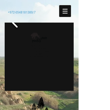
+972-0548181389
/7
דנדן ולילך בולוטין
מקלט לחיות בר
שמן זית וצימר בחיק
הטבע
dandanbolotin.co.il