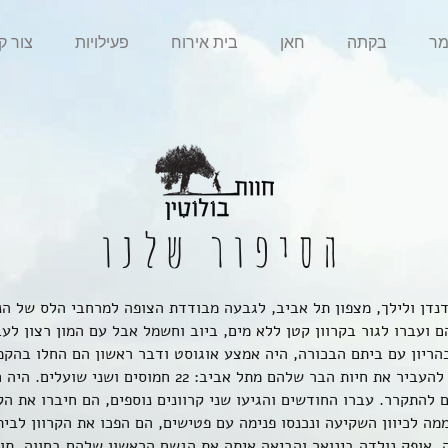
מר
בקתה
חאן
בית אירוח
פעילויות
צור ק
הסיפור שלנו
 ועברו לגור בקרוון קטן ללא מים, ביוב וחשמל אבל עם המון רצון לע
בהריון עם ביתם הבכורה, היה אמצע אוגוסט ודבר ראשון הם החלו בהק
בר כדי שיהיה לאן להעביר את חיות הבר שלהם מתל אביב: 22 חמוסי
להתקרר. עברו החודשים והגיעו שני קרוונים נוספים, הם חיברו את הקר
ה לכיוון השקיעה ונכנסו פנימה עם פטישים, הם הפכו את הקרוון לבית
ה. אופק נולדה בינואר והביאה איתה את הגשם הראשון שלהם בחווה, תו