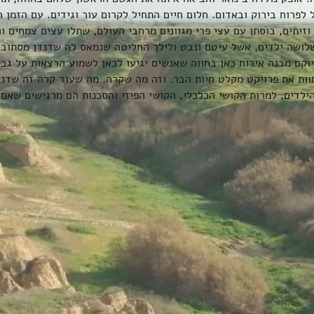
לפרוח בירוק ובאדום. חלום חיים התחיל לקרום עור וגידים. עם הזמן ה
וזיתים, בוסתן עם עצי פרי מגוונים מרחבי העולם, שתלו עצים צמחים 
שלושה ילדים, אשל עיטם ונבט ולילך החליטה שנמאס לה שדנדן מסתוב
וקם מבנה אירוח כאן בחווה שאנשים יגיעו לכאן לשמוע הרצאות על גבע
חוות את פרויקט מקלט חיות הבר. וזה מה שקרה.
מה שעוד קרה זה שדנד
ילדים, למרות הקושי הכלכלי, הקושי הפיזי והסכנות הם מרגישים שאם 