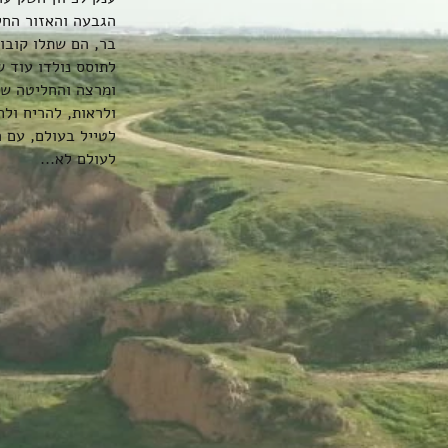
הגבעה והאזור החל 
בר, הם שתלו קובו 
לתוסס נולדו עוד 
ומרצה והחליטה שי
ולראות, להריח ול
לטייל בעולם, עם ה
לעולם לא...