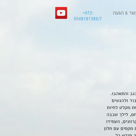
שר & הגעה
+972-
0548181389/7
בוד ולהגשים
מת מקלט לחיות
ם ושני שועלים. היה חם, לילך שכבה
וונים, העמידו
 מקסים עם חלון
ך חודש כל