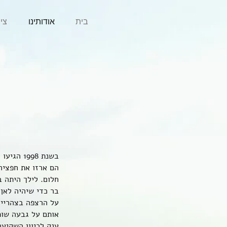
בית
אודותינו
צי
בשנת 1998 הגיעו דנדן ולילך, מצפון תל אביב, לגבעה מבודדת הצופה למרחבי הלס של הנגב והתאהבו.
הם ארזו את חפציהם
חלום. לילך היתה 
על הרצפה בצהריים 
אותם על גבעה שוממ
ענק לכיוון השקיע